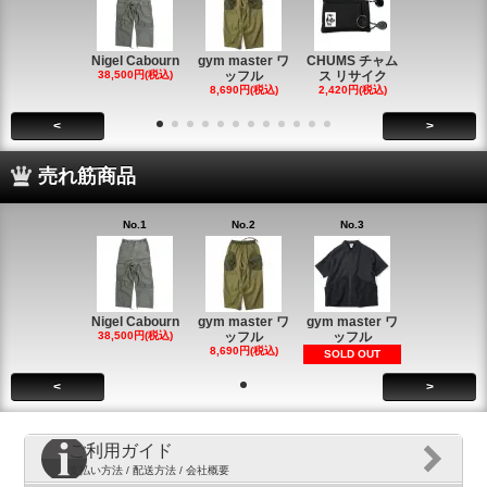
Nigel Cabourn
gym master ワ
CHUMS チャム
CHUMS チ
38,500円(税込)
ッフル
ス リサイク
ス リサイ
8,690円(税込)
2,420円(税込)
2,420円(税
<
>
売れ筋商品
No.1
No.2
No.3
Nigel Cabourn
gym master ワ
gym master ワ
38,500円(税込)
ッフル
ッフル
8,690円(税込)
SOLD OUT
<
>
ご利用ガイド
支払い方法 / 配送方法 / 会社概要