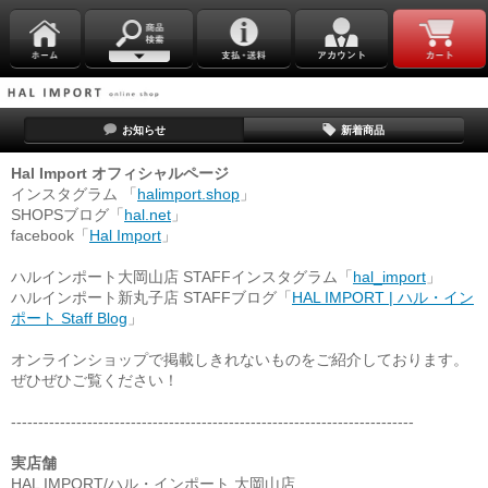
お知らせ
新着商品
Hal Import オフィシャルページ
インスタグラム 「
halimport.shop
」
SHOPSブログ「
hal.net
」
facebook「
Hal Import
」
ハルインポート大岡山店 STAFFインスタグラム「
hal_import
」
ハルインポート新丸子店 STAFFブログ「
HAL IMPORT | ハル・イン
ポート Staff Blog
」
オンラインショップで掲載しきれないものをご紹介しております。
ぜひぜひご覧ください！
--------------------------------------------------------------------------
実店舗
HAL IMPORT/ハル・インポート 大岡山店