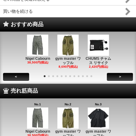
買い物を続ける
おすすめ商品
Nigel Cabourn
gym master ワ
CHUMS チャム
CHUMS チ
38,500円(税込)
ッフル
ス リサイク
ス リサイ
8,690円(税込)
2,420円(税込)
2,420円(税
<
>
売れ筋商品
No.1
No.2
No.3
Nigel Cabourn
gym master ワ
gym master ワ
38,500円(税込)
ッフル
ッフル