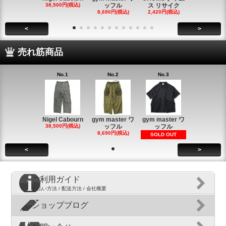
38,500円(税込)
ッフル
ス リサイク
ス リサイ
8,690円(税込)
2,420円(税込)
2,420円(税
<
>
売れ筋商品
No.1
No.2
No.3
Nigel Cabourn
gym master ワ
gym master ワ
38,500円(税込)
ッフル
ッフル
8,690円(税込)
SOLD OUT
<
>
ご利用ガイド
支払い方法 / 配送方法 / 会社概要
ショップブログ