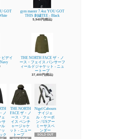
YOU GOT
gym master 7.4oz YOU GOT
hite
THIS 刺繍TEE - Black
5,940円(税込)
ー ビデイ
THE NORTH FACE ザ・ノ
Navy
ース・フェイス パンサーフ
)
ィールドジャケット - ニュ
ートープ
37,400円(税込)
RTH
THE NORTH
Nigel Cabourn
ザ・ノ
FACE ザ・ノ
ナイジェ
フェ
ース・フェ
ル・ケーボ
ンサ
イス ベンチ
ン / USアー
ール
ャージャケ
ミーサスペ
ケッ
ット - ニュー
ンダー
ラック
トープ
SOLD OUT
UT
SOLD OUT