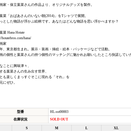
画家・保立葉菜さんの作品より、オリジナルグッズを製作。
葉菜「おばあさんのいない朝(2014)」をTシャツで展開。
っとした物語が浮かぶ絵柄です。あなたはどんな物語を思い浮かべますか？
菜 Hana Hotate
://hotatebros.com/hana/
画家
83年、東京都生まれ。展示・装画・挿絵・絵本・パッケージなどで活動。
画の個性と葉菜さんの持つ個性のマッチングに魅かれお願いしたところ快諾してい
なことに興味津々、
する葉菜さんの生み出す世界、
とも楽しくまっすぐそこに現れる「それ」を
元にぜひ。
型番
HL-sst00003
在庫状況
SOLD OUT
S
M
L
XL