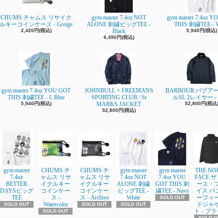
CHUMS チャムス リサイク
gym master 7.4oz NOT
gym master 7.4oz 
ルキーコインケース - Greige
ALONE 刺繍ビッグTEE -
THIS 刺繍TEE - W
2,420円(税込)
Black
5,940円(税込)
6,490円(税込)
gym master 7.4oz YOU GOT
JOHNBULL × FREEMANS
BARBOUR バブア
THIS 刺繍TEE - L.Blue
SPORTING CLUB / St
ルSL 2レイヤー - 
5,940円(税込)
MARKS JACKET
52,800円(税込
52,800円(税込)
gym master
CHUMS チ
CHUMS チ
gym master
gym master
THE NO
7.4oz
ャムス リサ
ャムス リサ
7.4oz NOT
7.4oz YOU
FACE 
BETTER
イクルキー
イクルキー
ALONE 刺繍
GOT THIS 刺
ース・
DAYSビッグ
コインケー
コインケー
ビッグTEE -
繍TEE - Navy
イス パ
TEE
ス -
ス - Archive
White
ーフィ
SOLD OUT
Watercolor
ドジャ
SOLD OUT
SOLD OUT
SOLD OUT
ト - ブ
SOLD OUT
SOLD O