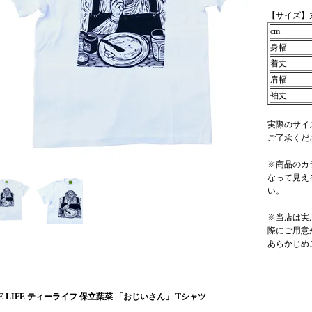
【サイズ】
cm
身幅
着丈
肩幅
袖丈
実際のサイ
ご了承くだ
※商品のカ
なって見え
い。
※当店は実
際にご用意
あらかじめ
EE LIFE ティーライフ 保立葉菜 「おじいさん」 Tシャツ