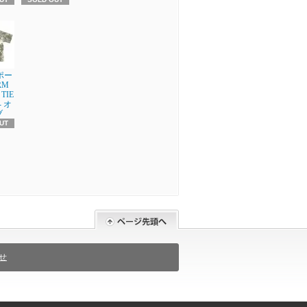
 ポー
RM
TIE
- オ
ブ
UT
せ