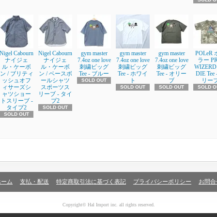
Nigel Cabourn
Nigel Cabourn
gym master
gym master
gym master
POLeR
ナイジェ
ナイジェ
7.4oz one love
7.4oz one love
7.4oz one love
ラー P
ル・ケーボ
ル・ケーボ
刺繍ビッグ
刺繍ビッグ
刺繍ビッグ
WIZERD 
ン / ブリティ
ン / ベースボ
Tee - ブルー
Tee - ホワイ
Tee - オリー
DIE Tee 
ッシュオフ
ールシャツ
ト
ブ
リー
SOLD OUT
ィサーズシ
スポーツス
SOLD OUT
SOLD OUT
SOLD O
ャツショー
リーブ - タイ
トスリーブ -
プ2
タイプ2
SOLD OUT
SOLD OUT
ホーム
支払・配送
特定商取引法に基づく表記
プライバシーポリシー
お問合
Copyright© Hal Import inc. all rights reserved.