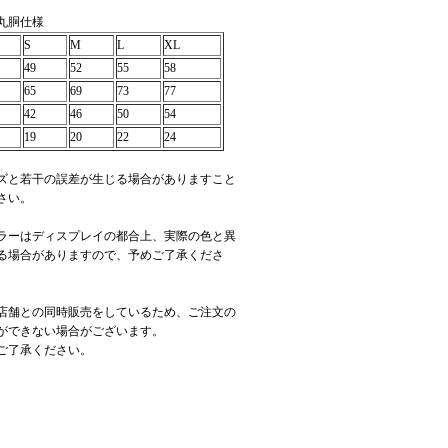
丸胴仕様
S
M
L
XL
49
52
55
58
65
69
73
77
42
46
50
54
19
20
22
24
ズと若干の誤差が生じる場合がありますこと
さい。
ラーはディスプレイの都合上、実際の色と異
る場合がありますので、予めご了承くださ
店舗との同時販売をしているため、ご注文の
ができない場合がございます。
ご了承ください。